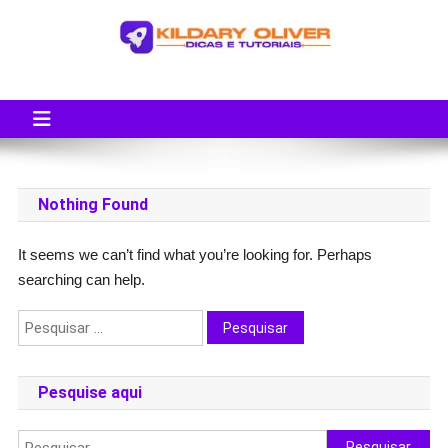
Skip
to
content
Blog do Kildary Oliver
Especialista em Criação de Blogs em Wordpress e Monetização
Nothing Found
It seems we can’t find what you’re looking for. Perhaps
searching can help.
Pesquisar
por:
Pesquise aqui
Pesquisar