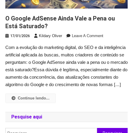
O Google AdSense Ainda Vale a Pena ou
Está Saturado?
On
17/01/2026
Kildary Oliver
Leave A Comment
O
Com a evolução do marketing digital, do SEO e da inteligência
Google
artificial aplicada às buscas, muitos criadores de conteúdo se
AdSense
Ainda
perguntam: o Google AdSense ainda vale a pena ou o mercado
Vale
está saturado?Essa dúvida é legítima, especialmente diante do
A
aumento da concorrência, das atualizações constantes do
Pena
algoritmo do Google e do crescimento de novas formas […]
Ou
Está
Continue lendo...
Saturado?
Pesquise aqui
Pesquisar