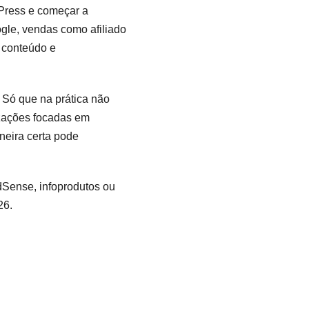
Press e começar a
gle, vendas como afiliado
e conteúdo e
. Só que na prática não
izações focadas em
aneira certa pode
dSense, infoprodutos ou
26.