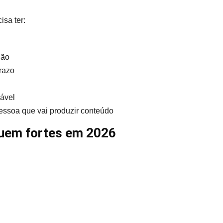
isa ter:
ção
razo
ável
essoa que vai produzir conteúdo
uem fortes em 2026