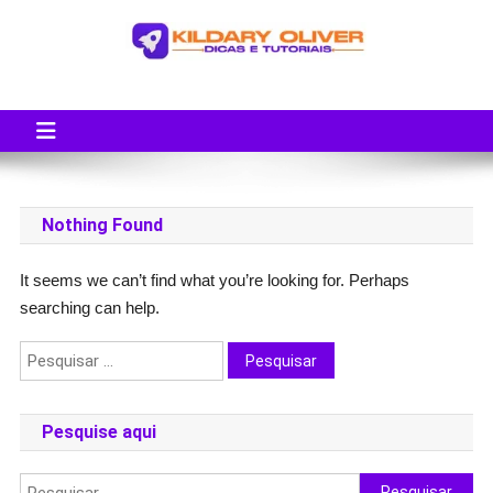
Skip
to
content
Blog do Kildary Oliver
Especialista em Criação de Blogs em Wordpress e Monetização
Nothing Found
It seems we can’t find what you’re looking for. Perhaps
searching can help.
Pesquisar
por:
Pesquise aqui
Pesquisar