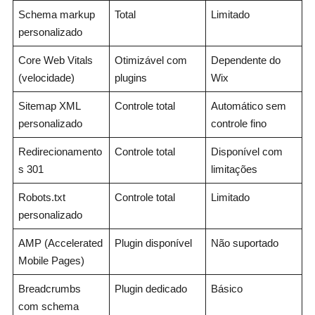
Schema markup
Total
Limitado
personalizado
Core Web Vitals
Otimizável com
Dependente do
(velocidade)
plugins
Wix
Sitemap XML
Controle total
Automático sem
personalizado
controle fino
Redirecionamento
Controle total
Disponível com
s 301
limitações
Robots.txt
Controle total
Limitado
personalizado
AMP (Accelerated
Plugin disponível
Não suportado
Mobile Pages)
Breadcrumbs
Plugin dedicado
Básico
com schema