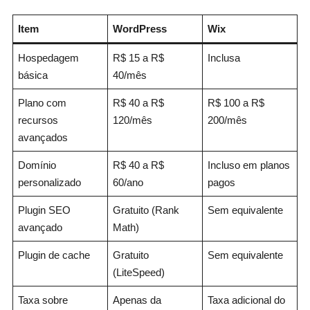
Item
WordPress
Wix
Hospedagem
R$ 15 a R$
Inclusa
básica
40/mês
Plano com
R$ 40 a R$
R$ 100 a R$
recursos
120/mês
200/mês
avançados
Domínio
R$ 40 a R$
Incluso em planos
personalizado
60/ano
pagos
Plugin SEO
Gratuito (Rank
Sem equivalente
avançado
Math)
Plugin de cache
Gratuito
Sem equivalente
(LiteSpeed)
Taxa sobre
Apenas da
Taxa adicional do