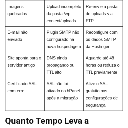
Imagens
Upload incompleto
Re-envie a pasta
quebradas
da pasta /wp-
de uploads via
content/uploads
FTP
E-mail não
Plugin SMTP não
Reconfigure com
enviado
configurado na
os dados SMTP
nova hospedagem
da Hostinger
Site aponta para o
DNS ainda
Aguarde até 48
servidor antigo
propagando ou
horas ou reduza o
TTL alto
TTL previamente
Certificado SSL
SSL não foi
Ative o SSL
com erro
ativado no hPanel
gratuito nas
após a migração
configurações de
segurança
Quanto Tempo Leva a