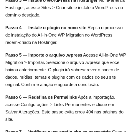
Passo 3 — Instale o WordPress na Hostinger
No hPanel da
Hostinger, acesse Sites > Criar site e instale o WordPress no
domínio desejado.
Passo 4 — Instale o plugin no novo site
Repita o processo
de instalação do All-in-One WP Migration no WordPress
recém-criado na Hostinger.
Passo 5 — Importe o arquivo .wpress
Acesse All-in-One WP
Migration > Importar. Selecione o arquivo .wpress que você
baixou anteriormente. O plugin irá sobrescrever o banco de
dados, mídias, temas e plugins com os dados do seu site
original. Confirme a ação e aguarde a conclusão.
Passo 6 — Redefina os Permalinks
Após a importação,
acesse Configurações > Links Permanentes e clique em
Salvar Alterações. Este passo evita erros 404 nas páginas do
site.
Passo 7 — Verifique o wp-config.php se necessário
Caso o