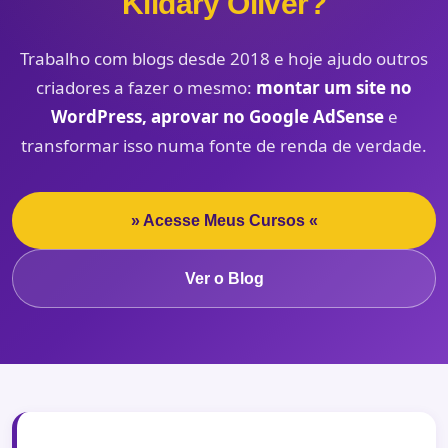
Kildary Oliver?
Trabalho com blogs desde 2018 e hoje ajudo outros
criadores a fazer o mesmo:
montar um site no
WordPress, aprovar no Google AdSense
e
transformar isso numa fonte de renda de verdade.
» Acesse Meus Cursos «
Ver o Blog