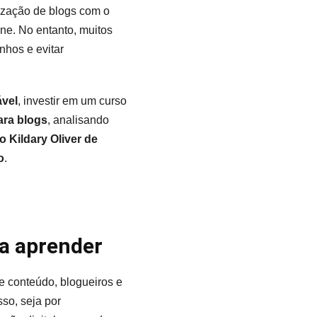
ização de blogs com o
ne. No entanto, muitos
nhos e evitar
ável
, investir em um curso
ara blogs
, analisando
o Kildary Oliver de
o
.
na aprender
e conteúdo, blogueiros e
so, seja por