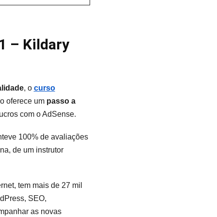
 – Kildary
alidade
, o
curso
rso oferece um
passo a
 lucros com o AdSense.
anteve 100% de avaliações
na, de um instrutor
rnet, tem mais de 27 mil
rdPress, SEO,
ompanhar as novas