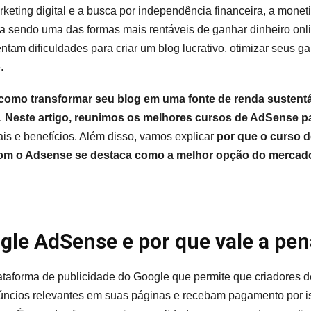
AdSense
eting digital e a busca por independência financeira, a monet
Para
a sendo uma das formas mais rentáveis de ganhar dinheiro onli
Blogs
entam dificuldades para criar um blog lucrativo, otimizar seus ga
.
como transformar seu blog em uma fonte de renda sustent
.
Neste artigo, reunimos os melhores cursos de AdSense p
ais e benefícios. Além disso, vamos explicar
por que o curso d
om o Adsense se destaca como a melhor opção do mercad
gle AdSense e por que vale a pe
ataforma de publicidade do Google que permite que criadores d
úncios relevantes em suas páginas e recebam pagamento por is