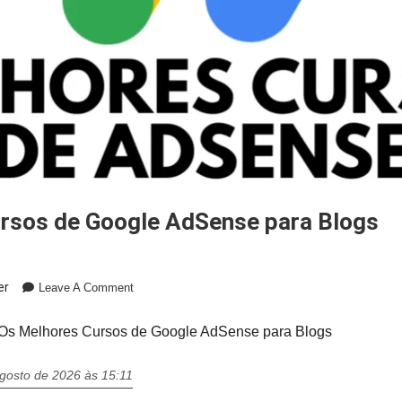
ursos de Google AdSense para Blogs
On
er
Leave A Comment
Os
Melhores
Os Melhores Cursos de Google AdSense para Blogs
Cursos
De
agosto de 2026 às 15:11
Google