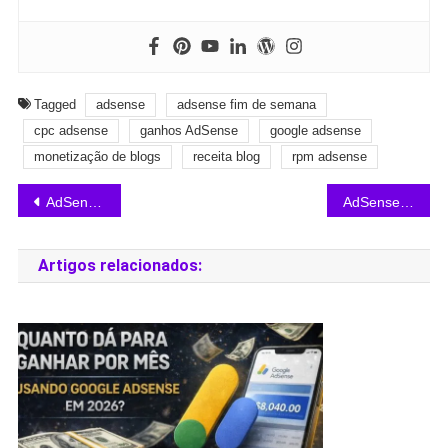
Tagged
adsense
adsense fim de semana
cpc adsense
ganhos AdSense
google adsense
monetização de blogs
receita blog
rpm adsense
AdSense não está mostrando anúncios: causas e como resolver
AdSense com Pouco Tráfego: Vale a Pena Ativar?
Artigos relacionados: