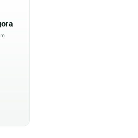
ora
sem