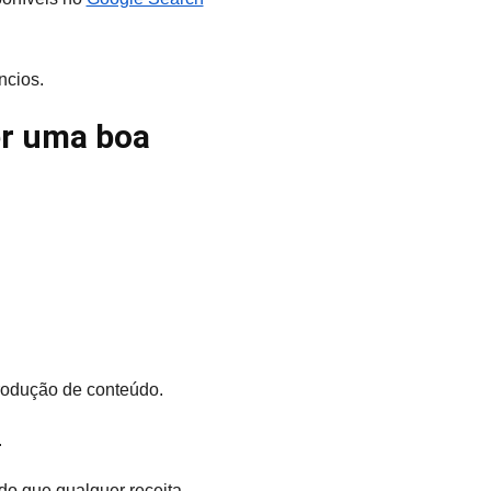
ncios.
er uma boa
produção de conteúdo.
.
do que qualquer receita