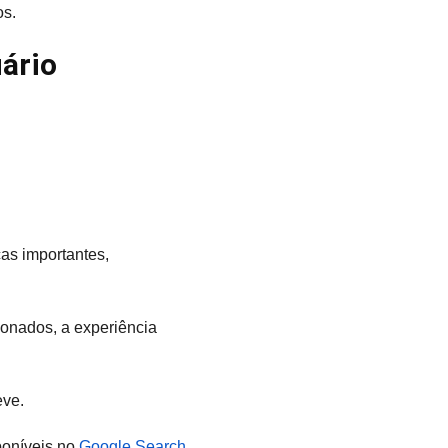
os.
ário
as importantes,
onados, a experiência
eve.
poníveis no
Google Search