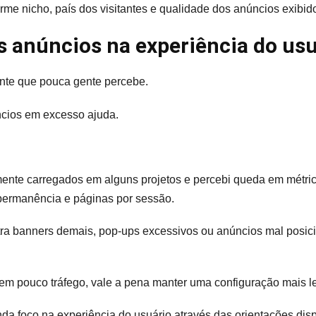
rme nicho, país dos visitantes e qualidade dos anúncios exibid
s anúncios na experiência do usu
ante que pouca gente percebe.
cios em excesso ajuda.
mente carregados em alguns projetos e percebi queda em métric
permanência e páginas por sessão.
tra banners demais, pop-ups excessivos ou anúncios mal posici
 tem pouco tráfego, vale a pena manter uma configuração mais l
a foco na experiência do usuário através das orientações dis