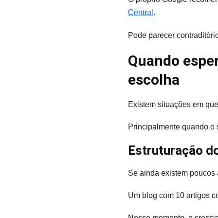
Central
.
Pode parecer contraditór
Quando esper
escolha
Existem situações em que 
Principalmente quando o s
Estruturação d
Se ainda existem poucos a
Um blog com 10 artigos co
Nesse momento, o crescim