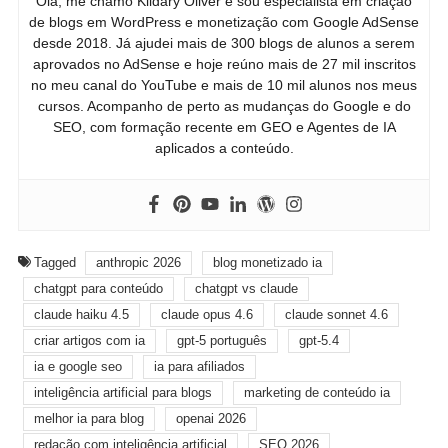
Olá, me chamo Kildary Oliver e sou especialista em criação
de blogs em WordPress e monetização com Google AdSense
desde 2018. Já ajudei mais de 300 blogs de alunos a serem
aprovados no AdSense e hoje reúno mais de 27 mil inscritos
no meu canal do YouTube e mais de 10 mil alunos nos meus
cursos. Acompanho de perto as mudanças do Google e do
SEO, com formação recente em GEO e Agentes de IA
aplicados a conteúdo.
Tagged
anthropic 2026
blog monetizado ia
chatgpt para conteúdo
chatgpt vs claude
claude haiku 4.5
claude opus 4.6
claude sonnet 4.6
criar artigos com ia
gpt-5 português
gpt-5.4
ia e google seo
ia para afiliados
inteligência artificial para blogs
marketing de conteúdo ia
melhor ia para blog
openai 2026
redação com inteligência artificial
SEO 2026