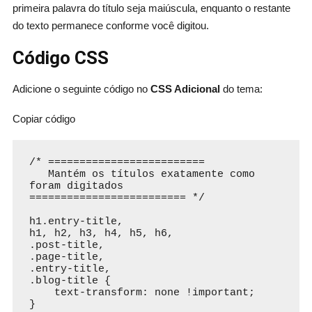
primeira palavra do título seja maiúscula, enquanto o restante
do texto permanece conforme você digitou.
Código CSS
Adicione o seguinte código no
CSS Adicional
do tema:
Copiar código
/* =========================

   Mantém os títulos exatamente como 
foram digitados

========================= */

h1.entry-title,

h1, h2, h3, h4, h5, h6,

.post-title,

.page-title,

.entry-title,

.blog-title {

    text-transform: none !important;

}
