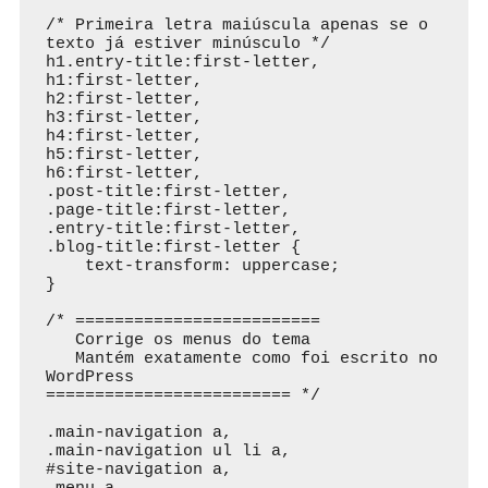
/* Primeira letra maiúscula apenas se o 
texto já estiver minúsculo */

h1.entry-title:first-letter,

h1:first-letter,

h2:first-letter,

h3:first-letter,

h4:first-letter,

h5:first-letter,

h6:first-letter,

.post-title:first-letter,

.page-title:first-letter,

.entry-title:first-letter,

.blog-title:first-letter {

    text-transform: uppercase;

}

/* =========================

   Corrige os menus do tema

   Mantém exatamente como foi escrito no 
WordPress

========================= */

.main-navigation a,

.main-navigation ul li a,

#site-navigation a,
