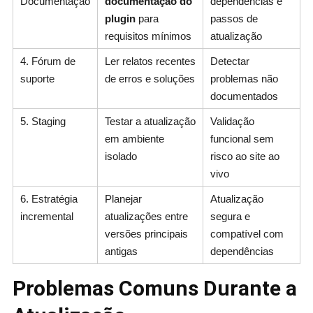
Documentação
documentação do
dependências e
plugin
para
passos de
requisitos mínimos
atualização
4. Fórum de
Ler relatos recentes
Detectar
suporte
de erros e soluções
problemas não
documentados
5. Staging
Testar a atualização
Validação
em ambiente
funcional sem
isolado
risco ao site ao
vivo
6. Estratégia
Planejar
Atualização
incremental
atualizações entre
segura e
versões principais
compatível com
antigas
dependências
Problemas Comuns Durante a