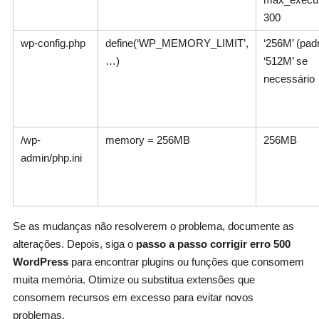
300
wp-config.php
define(‘WP_MEMORY_LIMIT’,
‘256M’ (pad
…)
‘512M’ se
necessário
/wp-
memory = 256MB
256MB
admin/php.ini
Se as mudanças não resolverem o problema, documente as
alterações. Depois, siga o
passo a passo corrigir erro 500
WordPress
para encontrar plugins ou funções que consomem
muita memória. Otimize ou substitua extensões que
consomem recursos em excesso para evitar novos
problemas.