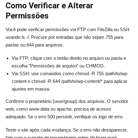
Como Verificar e Alterar
Permissões
Você pode verificar permissões via FTP com FileZilla ou SSH
usando ls -l. Procure por entradas que não sejam 755 para
pastas ou 644 para arquivos.
Via FTP: clique com o botão direito no arquivo ou pasta e
escolha “Permissões de arquivo” ou CHMOD.
Via SSH: use comandos como chmod -R 755 /path/to/wp-
content e chmod -R 644 /path/to/wp-content/* para aplicar
ajustes em massa.
Confirme o proprietário (user/group) dos arquivos. O servidor
web, como www-data ou apache, precisa de acesso
adequado. Se o erro 500 persistir, verifique os logs de erro.
Teste o site após cada mudança. Se o erro não desaparecer,
fale com o suporte de hospedagem antes de fazer mais