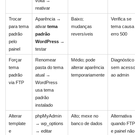
volta →
reativar
Trocar
Aparência →
Baixo;
Verifica se
para tema
ativar
tema
mudanças
tema causa
padrão
padrão
reversíveis
erro 500
pelo
WordPress
→
painel
testar
Forçar
Renomear
Médio; pode
Diagnóstico
tema
pasta do tema
alterar aparência
sem acess
padrão
atual →
temporariamente
ao admin
via FTP
WordPress
usa tema
padrão
instalado
Alterar
phpMyAdmin
Alto; mexe no
Alternativa
template
→ wp_options
banco de dados
quando FTP
e
→ editar
e painel não