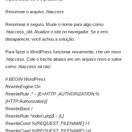
Renomeie o arquivo .htaccess
Renomear é seguro. Mude o nome para algo como
.htaccess_old. Atualize o site no navegador. Se o erro
desaparecer, você achou a solução.
Para fazer o WordPress funcionar novamente, crie um novo
.htaccess. Cole o trecho abaixo em um arquivo novo e salve
como .htaccess na raiz:
# BEGIN WordPress
RewriteEngine On
RewriteRule .* – [E=HTTP_AUTHORIZATION:%
{HTTP:Authorization}]
RewriteBase /
RewriteRule ^index\.php$ – [L]
RewriteCond %{REQUEST_FILENAME} !-f
RewriteCond %{REQUEST_FILENAME} !-d