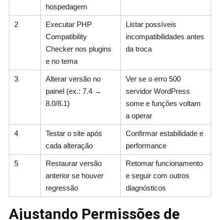
hospedagem
2
Executar PHP
Listar possíveis
Compatibility
incompatibilidades antes
Checker nos plugins
da troca
e no tema
3
Alterar versão no
Ver se o erro 500
painel (ex.: 7.4 →
servidor WordPress
8.0/8.1)
some e funções voltam
a operar
4
Testar o site após
Confirmar estabilidade e
cada alteração
performance
5
Restaurar versão
Retomar funcionamento
anterior se houver
e seguir com outros
regressão
diagnósticos
Ajustando Permissões de