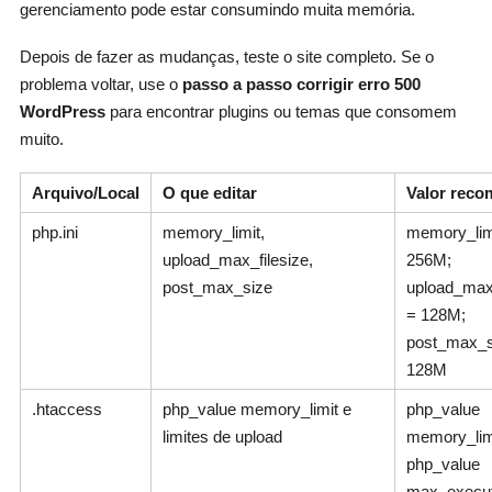
gerenciamento pode estar consumindo muita memória.
Depois de fazer as mudanças, teste o site completo. Se o
problema voltar, use o
passo a passo corrigir erro 500
WordPress
para encontrar plugins ou temas que consomem
muito.
Arquivo/Local
O que editar
Valor rec
php.ini
memory_limit,
memory_lim
upload_max_filesize,
256M;
post_max_size
upload_max_
= 128M;
post_max_s
128M
.htaccess
php_value memory_limit e
php_value
limites de upload
memory_lim
php_value
max_execut