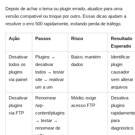
Depois de achar o tema ou plugin errado, atualize para uma
versão compatível ou troque por outro. Essas dicas ajudam a
resolver o erro 500 rapidamente, evitando perda de tráfego.
Ação
Passos
Risco
Resultado
Esperado
Desativar
Plugins →
Baixo; mantém
Identificar
todos os
desativar
dados
plugin
plugins
todos → testar
causador
via painel
site → reativar
sem alterar
um a um
arquivos
Desativar
Renomear
Médio; exige
Desativa
plugins
/wp-
acesso FTP
plugins
via FTP
content/plugins
rapidament
→ testar →
para
renomear de
diagnóstico