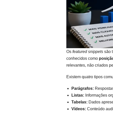
Os
featured snippets
são t
conhecidos como
posiçã
relevantes, não criados p
Existem quatro tipos com
Parágrafos:
Respostas 
Listas:
Informações org
Tabelas:
Dados apresen
Vídeos:
Conteúdo audi