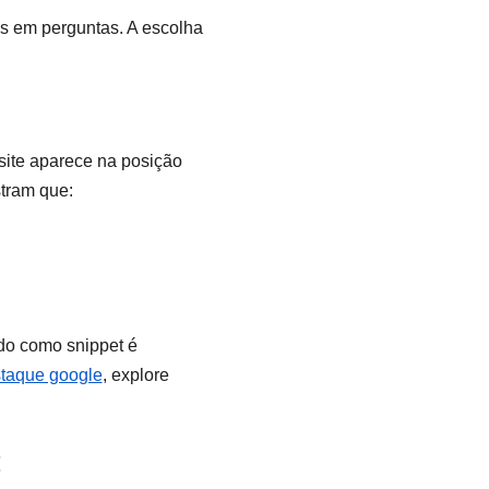
s em perguntas. A escolha
site aparece na posição
stram que:
ado como snippet é
staque google
, explore
: